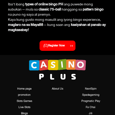
Iba’t ibang
types of online bingo PH
ang puwede mong
subukan — mula sa
classic 75-ball
hanggang sa
pattern bingo
na puno ng saya at premyo.
Kaya kung gusto mong masulit ang iyong bingo experience,
maglaro na sa
Maya88
— kung saan ang
kasiyahan at panalo ay
magkasabay!
››
Register Now
Home page
About Us
NextSpin
promotion
Spadegaming
Slots Games
Pragmatic Play
Live Slots
Fa Chai
Blogs
Jili