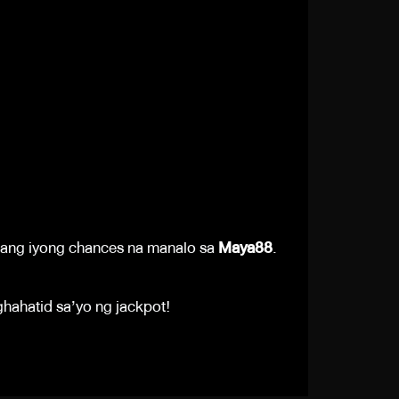
 ang iyong chances na manalo sa
Maya88
.
ahatid sa’yo ng jackpot!