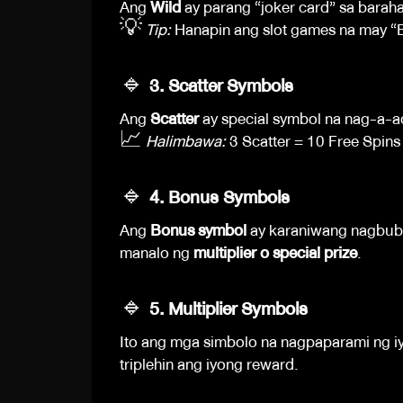
Ang
Wild
ay parang “joker card” sa barah
💡
Tip:
Hanapin ang slot games na may “E
🔹
3. Scatter Symbols
Ang
Scatter
ay special symbol na nag-a-a
📈
Halimbawa:
3 Scatter = 10 Free Spin
🔹
4. Bonus Symbols
Ang
Bonus symbol
ay karaniwang nagbubu
manalo ng
multiplier o special prize
.
🔹
5. Multiplier Symbols
Ito ang mga simbolo na nagpaparami ng iy
triplehin ang iyong reward.