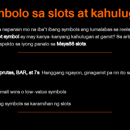
bolo sa slots at kahulu
a napansin mo na iba’t ibang symbols ang lumalabas sa reel
ot
symbol
ay may kanya-kanyang kahulugan at gamit? Sa artiku
apekto sa iyong panalo sa
Maya88 slots
.
prutas, BAR, at 7s
. Hanggang ngayon, ginagamit pa rin ito 
mall wins o low-value symbols
g symbols sa karamihan ng slots