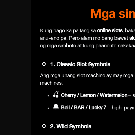
Mga sim
Kung bago ka pa lang sa
online slots
, bak
anu-ano pa. Pero alam mo bang bawat
sl
ng mga simbolo at kung paano ito nakaka
🔹
1. Classic Slot Symbols
Ang mga unang slot machine ay may mga
machines.
🍒
Cherry / Lemon / Watermelon
– s
🔔
Bell / BAR / Lucky 7
– high-payin
🔹
2. Wild Symbols