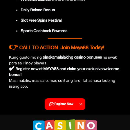
Daily Reload Bonus
Slot Free Spins Festival
Sports Cashback Rewards
👉 CALL TO ACTION: Join Maya88 Today!
Kung gusto mo ng
pinakamalalaking casino bonuses
na swak
para sa Pinoy players,
✔️ Register now at
MAYA88
and claim your exclusive welcome
bonus!
Mas mabilis, mas safe, mas sulit ang laro—lahat nasa loob ng
iisang app.
››
Register Now