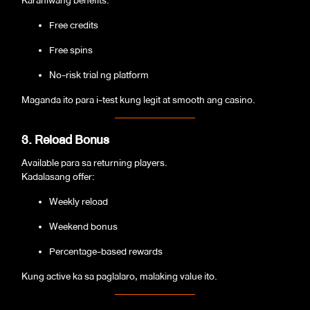
Karaniwang benefits:
Free credits
Free spins
No-risk trial ng platform
Maganda ito para i-test kung legit at smooth ang casino.
3. Reload Bonus
Available para sa returning players.
Kadalasang offer:
Weekly reload
Weekend bonus
Percentage-based rewards
Kung active ka sa paglalaro, malaking value ito.