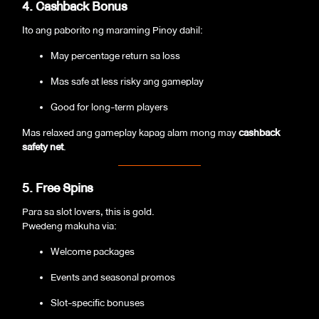
4. Cashback Bonus
Ito ang paborito ng maraming Pinoy dahil:
May percentage return sa loss
Mas safe at less risky ang gameplay
Good for long-term players
Mas relaxed ang gameplay kapag alam mong may
cashback
safety net
.
5. Free Spins
Para sa slot lovers, this is gold.
Pwedeng makuha via:
Welcome packages
Events and seasonal promos
Slot-specific bonuses