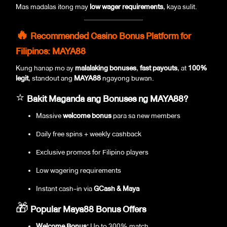
Mas madalas itong may
low wager requirements
, kaya sulit.
🔥 Recommended Casino Bonus Platform for
Filipinos: MAYA88
Kung hanap mo ay
malalaking bonuses
,
fast payouts
, at
100%
legit
, standout ang
MAYA88
ngayong buwan.
⭐
Bakit Maganda ang Bonuses ng
MAYA88
?
Massive
welcome bonus
para sa new members
Daily free spins + weekly cashback
Exclusive promos for Filipino players
Low wagering requirements
Instant cash-in via
GCash & Maya
🎁
Popular Maya88 Bonus Offers
Welcome Bonus:
Up to 300% match