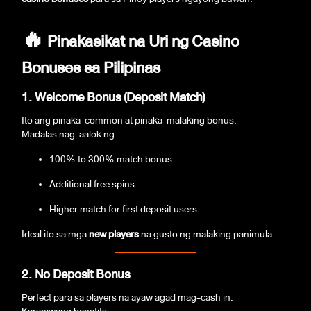
🔥 Pinakasikat na Uri ng Casino
Bonuses sa Pilipinas
1. Welcome Bonus (Deposit Match)
Ito ang pinaka-common at pinaka-malaking bonus.
Madalas nag-aalok ng:
100% to 300% match bonus
Additional free spins
Higher match for first deposit users
Ideal ito sa mga
new players
na gusto ng malaking panimula.
2. No Deposit Bonus
Perfect para sa players na ayaw agad mag-cash in.